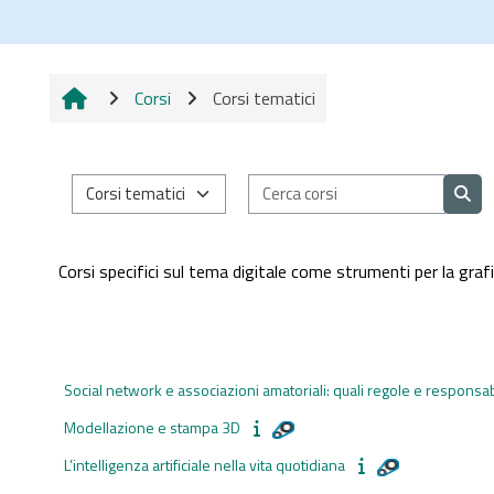
Vai al contenuto principale
Corsi
Corsi tematici
Categorie di corso
Cerca c
Cerc
Corsi specifici sul tema digitale come strumenti per la grafica
Social network e associazioni amatoriali: quali regole e responsab
Modellazione e stampa 3D
L’intelligenza artificiale nella vita quotidiana