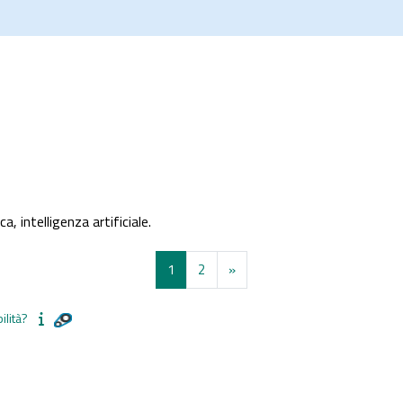
orsi
a corsi
, intelligenza artificiale.
Pagina 1
Pagina 2
Pagina successiva
1
2
»
ilità?