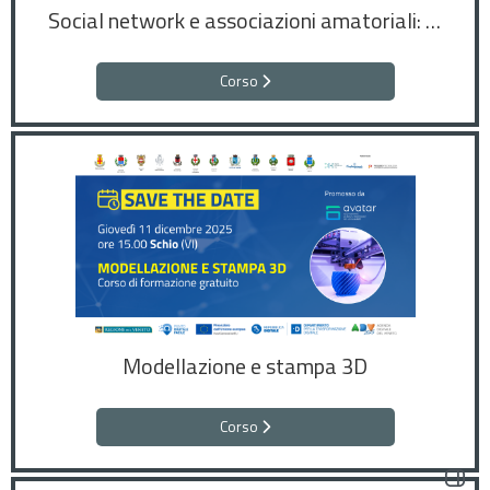
Social network e associazioni amatoriali: quali regole e responsabilità?
Corso
Modellazione e stampa 3D
Corso
Apri il