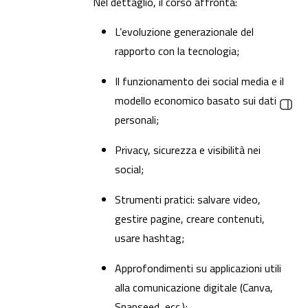
Nel dettaglio, il corso affronta:
L’evoluzione generazionale del
rapporto con la tecnologia;
Il funzionamento dei social media e il
modello economico basato sui dati
Open b
personali;
Privacy, sicurezza e visibilità nei
social;
Strumenti pratici: salvare video,
gestire pagine, creare contenuti,
usare hashtag;
Approfondimenti su applicazioni utili
alla comunicazione digitale (Canva,
Snapseed, ecc.);