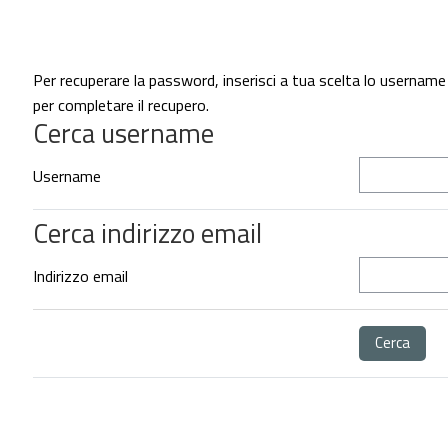
Vai al contenuto principale
Per recuperare la password, inserisci a tua scelta lo username 
per completare il recupero.
Cerca username
Cerca username
Username
Cerca indirizzo email
Cerca indirizzo email
Indirizzo email